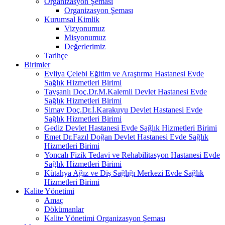
Organizasyon Şeması
Organizasyon Şeması
Kurumsal Kimlik
Vizyonumuz
Misyonumuz
Değerlerimiz
Tarihçe
Birimler
Evliya Çelebi Eğitim ve Araştırma Hastanesi Evde
Sağlık Hizmetleri Birimi
Tavşanlı Doç.Dr.M.Kalemli Devlet Hastanesi Evde
Sağlık Hizmetleri Birimi
Simav Doç.Dr.İ.Karakuyu Devlet Hastanesi Evde
Sağlık Hizmetleri Birimi
Gediz Devlet Hastanesi Evde Sağlık Hizmetleri Birimi
Emet Dr.Fazıl Doğan Devlet Hastanesi Evde Sağlık
Hizmetleri Birimi
Yoncalı Fizik Tedavi ve Rehabilitasyon Hastanesi Evde
Sağlık Hizmetleri Birimi
Kütahya Ağız ve Diş Sağlığı Merkezi Evde Sağlık
Hizmetleri Birimi
Kalite Yönetimi
Amaç
Dökümanlar
Kalite Yönetimi Organizasyon Şeması