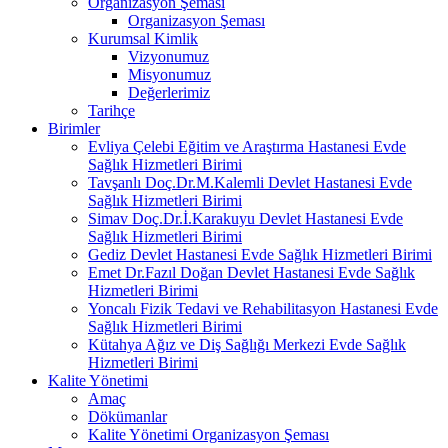
Organizasyon Şeması
Organizasyon Şeması
Kurumsal Kimlik
Vizyonumuz
Misyonumuz
Değerlerimiz
Tarihçe
Birimler
Evliya Çelebi Eğitim ve Araştırma Hastanesi Evde
Sağlık Hizmetleri Birimi
Tavşanlı Doç.Dr.M.Kalemli Devlet Hastanesi Evde
Sağlık Hizmetleri Birimi
Simav Doç.Dr.İ.Karakuyu Devlet Hastanesi Evde
Sağlık Hizmetleri Birimi
Gediz Devlet Hastanesi Evde Sağlık Hizmetleri Birimi
Emet Dr.Fazıl Doğan Devlet Hastanesi Evde Sağlık
Hizmetleri Birimi
Yoncalı Fizik Tedavi ve Rehabilitasyon Hastanesi Evde
Sağlık Hizmetleri Birimi
Kütahya Ağız ve Diş Sağlığı Merkezi Evde Sağlık
Hizmetleri Birimi
Kalite Yönetimi
Amaç
Dökümanlar
Kalite Yönetimi Organizasyon Şeması