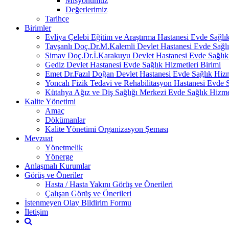
Misyonumuz
Değerlerimiz
Tarihçe
Birimler
Evliya Çelebi Eğitim ve Araştırma Hastanesi Evde Sağlık
Tavşanlı Doç.Dr.M.Kalemli Devlet Hastanesi Evde Sağlı
Simav Doç.Dr.İ.Karakuyu Devlet Hastanesi Evde Sağlık 
Gediz Devlet Hastanesi Evde Sağlık Hizmetleri Birimi
Emet Dr.Fazıl Doğan Devlet Hastanesi Evde Sağlık Hizm
Yoncalı Fizik Tedavi ve Rehabilitasyon Hastanesi Evde S
Kütahya Ağız ve Diş Sağlığı Merkezi Evde Sağlık Hizmet
Kalite Yönetimi
Amaç
Dökümanlar
Kalite Yönetimi Organizasyon Şeması
Mevzuat
Yönetmelik
Yönerge
Anlaşmalı Kurumlar
Görüş ve Öneriler
Hasta / Hasta Yakını Görüş ve Önerileri
Çalışan Görüş ve Önerileri
İstenmeyen Olay Bildirim Formu
İletişim